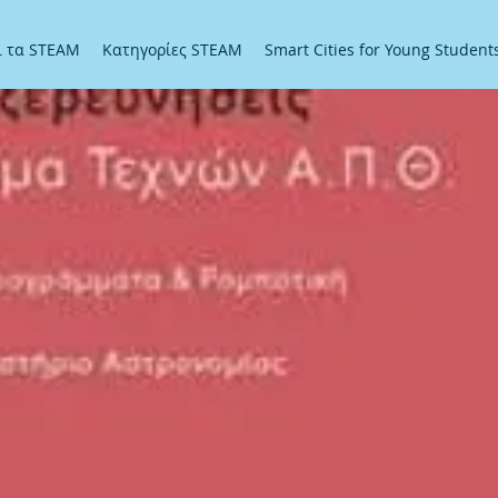
αι τα STEAM
Κατηγορίες STEAM
Smart Cities for Young Student