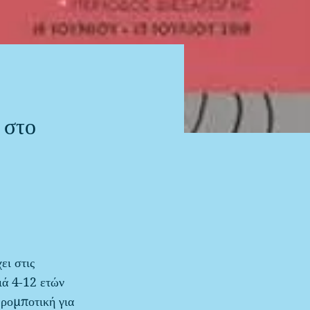
στο
ει στις
ιά 4-12 ετών
 ρομποτική για