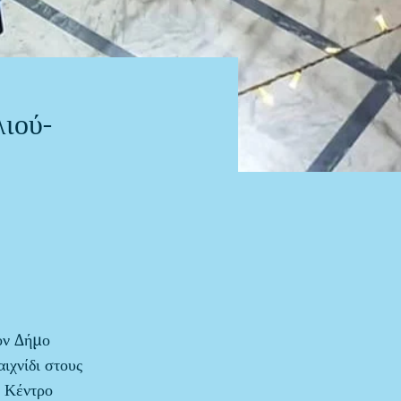
ιού-
ον Δήμο
ιχνίδι στους
ό Κέντρο