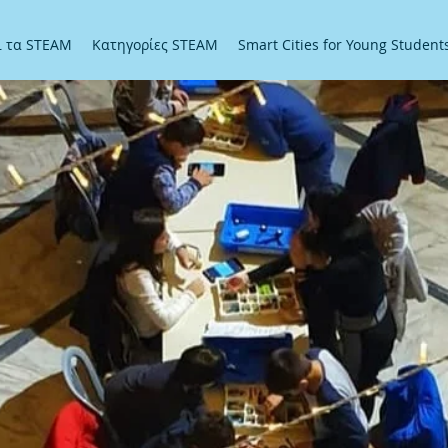
αι τα STEAM
Κατηγορίες STEAM
Smart Cities for Young Student